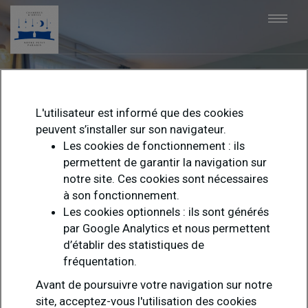
Togg
navi
L'utilisateur est informé que des cookies
peuvent s’installer sur son navigateur.
CHAMBRE
Les cookies de fonctionnement : ils
permettent de garantir la navigation sur
SCANDINAVE
notre site. Ces cookies sont nécessaires
à son fonctionnement.
FAMILIALE
Les cookies optionnels : ils sont générés
par Google Analytics et nous permettent
d’établir des statistiques de
Capacité de 1 ou 2 personnes pour une partie de la chambre.
fréquentation.
Capacité jusqu'à 4 personnes pour la chambre entière.
Avant de poursuivre votre navigation sur notre
site, acceptez-vous l'utilisation des cookies