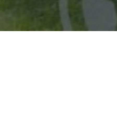
NOTRE PETIT PARADIS EST
UNE MAISON D’HÔTES
CONVIVIALE OÙ CONFORT
ET AUTHENTICITÉ SE
RENCONTRENT.
TROIS CHAMBRES